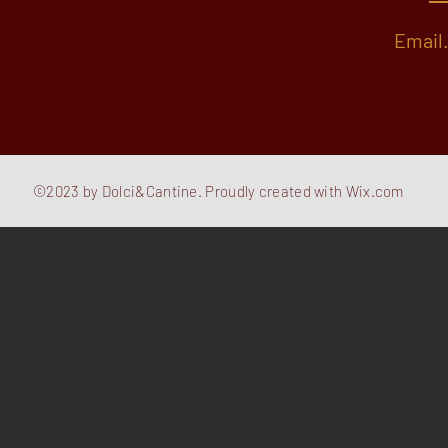
Email
©2023 by Dolci&Cantine. Proudly created with
Wix.com