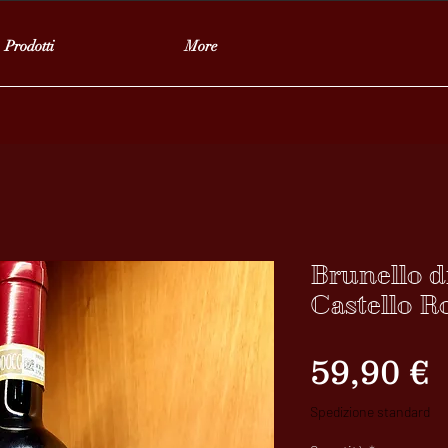
Prodotti
More
Brunello d
Castello R
P
59,90 €
Spedizione standard