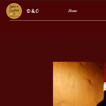
D & C
Home