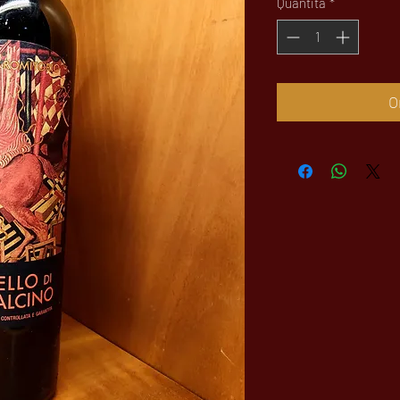
Quantità
*
O