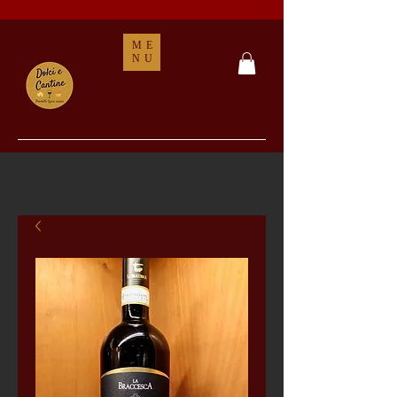
ME
NU